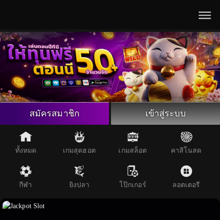
ทั้งหมด
เกมสล็อต
คาสิโนสด
กีฬา
ยิงปลา
ลอตเตอรี
สมัครสมาชิก
เข้าสู่ระบบ
โป๊กเกอร์
Line
ทั้งหมด
เกมสุดฮอต
เกมสล็อต
คาสิโนสด
Telegram
กีฬา
ยิงปลา
โป๊กเกอร์
ลอตเตอรี
แชท