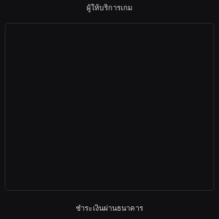
ผู้ให้บริการเกม
ชำระเงินผ่านธนาคาร